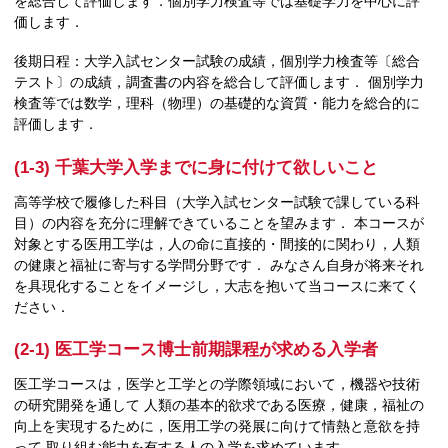
を総合して評価します．個別学力検査等では基礎学力を中心に評
価します．
後期日程：大学入試センター試験の成績，個別学力検査等〔総合
テスト〕の成績，調査書の内容を総合して評価します． 個別学力
検査等では数学，理科（物理）の基礎的な資質・能力を総合的に
評価します．
(1-3) 千葉大学入学までに身に付けて欲しいこと
高等学校で履修した科目（大学入試センター試験で課している科
目）の内容を充分に理解できていることを望みます． 本コースが
対象とする医用工学は，人の命に直接的・間接的に関わり，人類
の健康と福祉に寄与する学問分野です． みなさん自身が将来それ
を具現化することをイメージし，大志を抱いて当コースに来てく
ださい．
(2-1) 医工学コース博士前期課程が求める入学者
医工学コースは，医学と工学との学際領域において，機器や技術
の研究開発を通して 人類の基本的欲求である医療，健康，福祉の
向上を実現するために，医用工学の発展に向けて情熱と意欲を持
って 取り組む能力を有する人の入学を求めています．