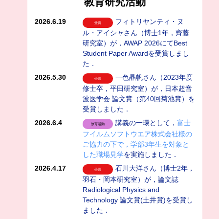
教育研究活動
2026.6.19
フィトリヤンティ・ヌ
受賞
ル・アイシャさん（博士1年，齊藤
研究室）が，AWAP 2026にてBest
Student Paper Awardを受賞しまし
た．
2026.5.30
一色晶帆さん（2023年度
受賞
修士卒，平田研究室）が，日本超音
波医学会 論文賞（第40回菊池賞）を
受賞しました．
2026.6.4
講義の一環として，
富士
教育活動
フイルムソフトウエア株式会社様の
ご協力の下で，学部3年生を対象と
した職場見学
を実施しました．
2026.4.17
石川大洋さん（博士2年，
受賞
羽石・岡本研究室）が，論文誌
Radiological Physics and
Technology 論文賞(土井賞)を受賞し
ました．