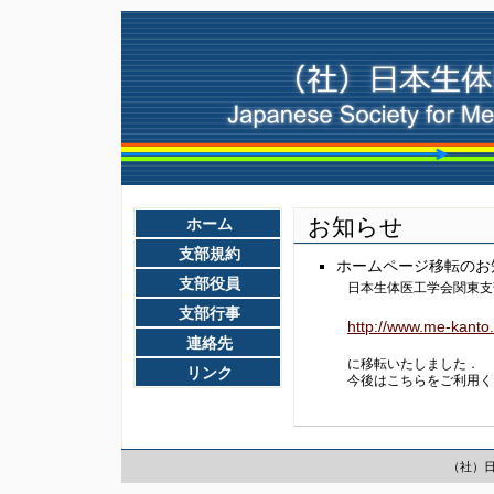
お知らせ
ホーム
支部規約
ホームページ移転のお
支部役員
日本生体医工学会関東支
支部行事
http://www.me-kanto
連絡先
に移転いたしました．
リンク
今後はこちらをご利用く
（社）日